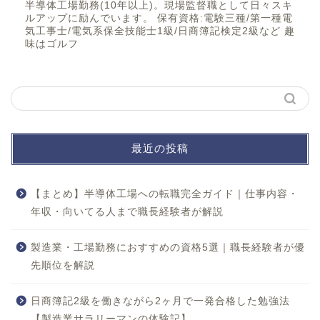
半導体工場勤務(10年以上)。現場監督職として日々スキ
ルアップに励んでいます。 保有資格:電験三種/第一種電
気工事士/電気系保全技能士1級/日商簿記検定2級など 趣
味はゴルフ
最近の投稿
【まとめ】半導体工場への転職完全ガイド｜仕事内容・
年収・向いてる人まで職長経験者が解説
製造業・工場勤務におすすめの資格5選｜職長経験者が優
先順位を解説
日商簿記2級を働きながら2ヶ月で一発合格した勉強法
【製造業サラリーマンの体験記】