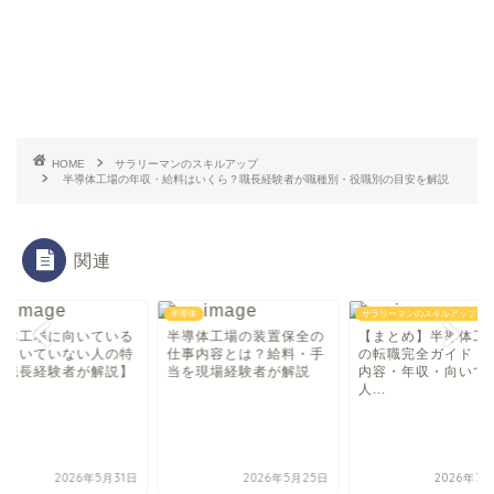
HOME
サラリーマンのスキルアップ
半導体工場の年収・給料はいくら？職長経験者が職種別・役職別の目安を解説
関連
体
半導体
サラリーマンのスキルアップ
導体工場に向いている
半導体工場の装置保全の
【まとめ】半導体工
・向いていない人の特
仕事内容とは？給料・手
の転職完全ガイド｜
【職長経験者が解説】
当を現場経験者が解説
内容・年収・向いて
人...
2026年5月31日
2026年5月25日
2026年7月