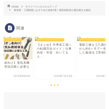
HOME
サラリーマンのスキルアップ
製造業・工場勤務におすすめの資格5選｜職長経験者が優先順位を解説
関連
リーマンのスキルアップ
サラリーマンのスキルアップ
サラリーマンのスキルアップ
【まとめ】半導体工場へ
電験三種を工場勤務
の転職完全ガイド｜仕事
がら約6ヶ月で一発
内容・年収・向いてる
した勉強法【実体験
人...
初心者向け】電気系機
保全実技試験に必要な
具
2025年8月4日
2026年7月23日
2026年5月